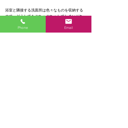
浴室と隣接する洗面所は色々なものを収納する
ので、どうしてもごちゃごちゃしてしまいがち
です。そこで今回は洗面所をすっきりさせるた
Phone
Email
め、洗面台のサイズを変更して壁を移築するこ
とで、多くの収納できるように可動式の棚を造
作しました。
DATA
建物のタイプ：マンション
価格： 48万円（単独工事をする場合の概算で
す）
築年数： 不明
工期（全体）： １ヶ月
面積： 
その他採用機器・設備：サンワカンパニー　ト
ロピカ 
施工地： 神奈川県 川崎市中原区
担当：
こん(詳しくはこちら)