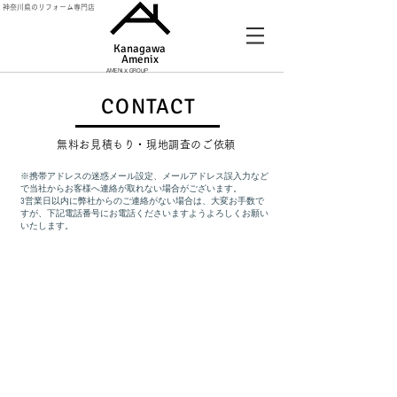
神奈川県のリフォーム専門店
Kanagawa
Amenix​
AMENIX GROUP
CONTACT
無料お見積もり・現地調査のご依頼
​※携帯アドレスの迷惑メール設定、メールアドレス誤入力など
で当社からお客様へ連絡が取れない場合がございます。
3営業日以内に弊社からのご連絡がない場合は、大変お手数で
すが、下記電話番号にお電話くださいますようよろしくお願い
いたします。
Tel：0120-548-109(代表)
Mail：info@amenix-a.co.jp
営業時間 9:00～17:30 定休日 日曜日