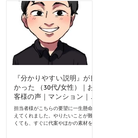
『分かりやすい説明』が良
かった （30代/女性）｜お
客様の声｜マンション｜川
崎市
担当者様がこちらの要望に一生懸命応
えてくれました。やりたいことが難し
くても、すぐに代案やほかの素材をご
提案など、提案力が高かったです。結
局人手不足で入居まで思ったより時間