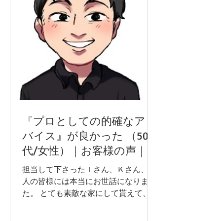
『プロとしての的確なアド
バイス』が良かった （50
代/女性）｜お客様の声｜戸
建住宅｜神奈川県厚木市
担当して下さったＩさん、Ｋさん、職
人の皆様には本当にお世話になりまし
た。 とても素敵な家にして貰えて、家
族一同喜びでいっぱいです！ 工事に入
ってから出てきた様々な要望にも的確