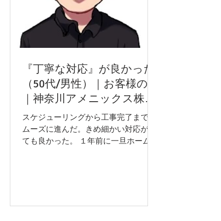
『丁寧な対応』が良かった
（50代/男性）｜お客様の声
｜神奈川アメニックス株式
会社
スケジューリングから工事完了までス
ムーズに進んだ。きめ細かい対応がと
ても良かった。 １年前に一旦ホームプ
ロに登録したが、その後体調を崩し見
送っていた。その後再度リフォームを
検討していたところ、当社から現況を
フォローするメールが入った。説明も
分かりやすく価格も満足できる水準だ
ったの