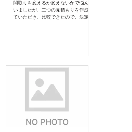
奈川県横浜市
間取りを変えるか変えないかで悩んで
いましたが、二つの見積もりを作成し
ていただき、比較できたので、決定が
しやすかったです。 また古い住居を部
分的にリフォームすることで、新旧の
ギャップが出ないか気になりました
が、天井木部を同じ色でつなげるなど
して、不自然にならない仕上がりにも
感心いた