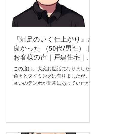
『満足のいく仕上がり』が
良かった （50代/男性）｜
お客様の声｜戸建住宅｜神
奈川県厚木市
この度は、大変お世話になりました。
色々とタイミングは有りましたが、お
互いのテンポが非常にあっていたかと
感じました。初めてお会いしてから工
事完了まで非常に短い期間でしたが、
無理に忙しい感じがなく終われて気持
ちよく終われました。 工事前の挨拶、
説明、工程等段取りや配慮が担当者だ
けで