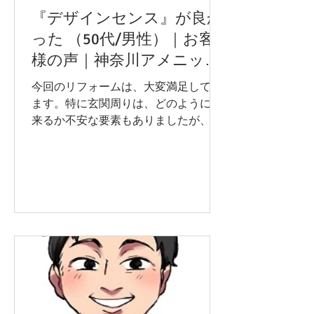
『デザインセンス』が良か
った （50代/男性）｜お客
様の声｜神奈川アメニック
ス株式会社
今回のリフォームは、大変満足してい
ます。特に玄関周りは、どのように出
来るか不安な要素もありましたが、と
てもよくなったと感謝しています。あ
りがとうございました。次は、キッチ
ン周りもリフォームしたいと思いま
す。その際には、連絡させていただき
ますのでよろしくお願いします。