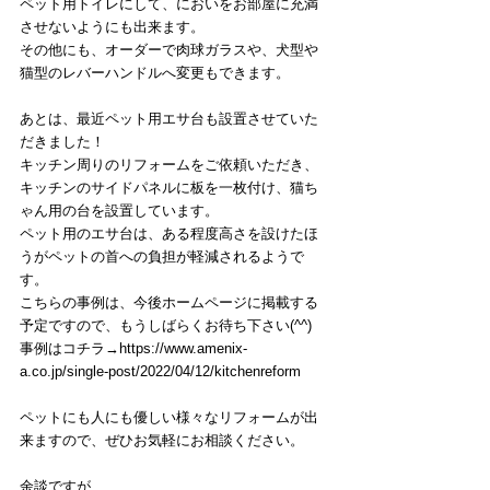
ペット用トイレにして、においをお部屋に充満
させないようにも出来ます。
その他にも、オーダーで肉球ガラスや、犬型や
猫型のレバーハンドルへ変更もできます。
あとは、最近ペット用エサ台も設置させていた
だきました！
キッチン周りのリフォームをご依頼いただき、
キッチンのサイドパネルに板を一枚付け、猫ち
ゃん用の台を設置しています。
ペット用のエサ台は、ある程度高さを設けたほ
うがペットの首への負担が軽減されるようで
す。
こちらの事例は、今後ホームページに掲載する
予定ですので、もうしばらくお待ち下さい(^^)
事例はコチラ→https://www.amenix-
a.co.jp/single-post/2022/04/12/kitchenreform
ペットにも人にも優しい様々なリフォームが出
来ますので、ぜひお気軽にお相談ください。
余談ですが…