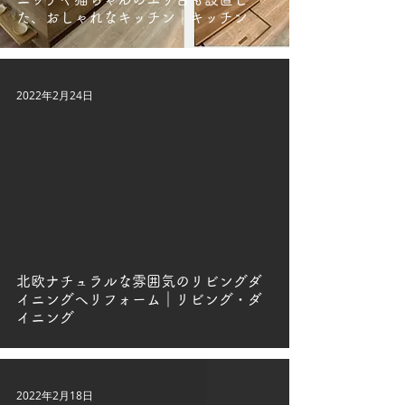
た、おしゃれなキッチン｜キッチン
2022年2月24日
北欧ナチュラルな雰囲気のリビングダ
イニングへリフォーム｜リビング・ダ
イニング
2022年2月18日