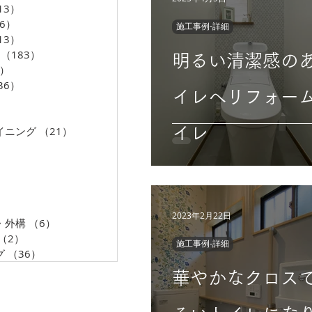
13）
13件の記事
06）
206件の記事
施工事例-詳細
13）
13件の記事
（183）
183件の記事
明るい清潔感の
5）
35件の記事
36）
36件の記事
イレへリフォー
33件の記事
36件の記事
イニング
（21）
21件の記事
イレ
0件の記事
5件の記事
件の記事
3件の記事
5件の記事
2023年2月22日
・外構
（6）
6件の記事
（2）
2件の記事
施工事例-詳細
グ
（36）
36件の記事
華やかなクロス