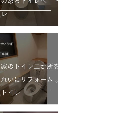
感のあるトイレへ｜ト
イレ
22年2月4日
工事例
お家のトイレ二か所を
きれいにリフォーム 。
｜トイレ