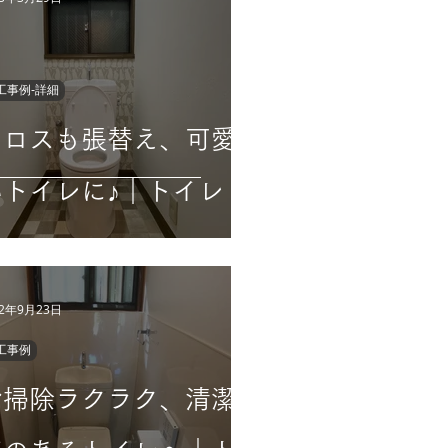
工事例-詳細
クロスも張替え、可愛
いトイレに♪｜トイレ
22年9月23日
工事例
お掃除ラクラク、清潔