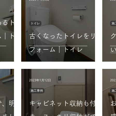
あるト
トイレ
施
ム｜ト
古くなったトイレをリ
フォーム｜トイレ
2023年1月12日
20
施工事例
施
で、明
キャビネット収納も付