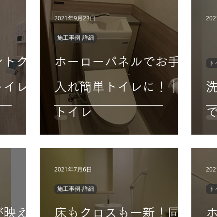
2021年9月23日
20
施工事例-詳細
ントク
ホーローパネルでお手
ト
トイレ
入れ簡単トイレに！｜
トイレ
2021年7月6日
20
施工事例-詳細
ト
が映え
床もクロスも一新！同