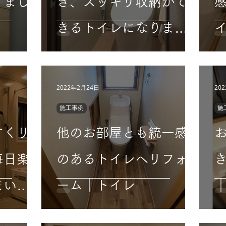
りまし
き、スッキリ収納がで
きるトイレになりまし
た。｜トイレ
2022年2月24日
20
施工事例
施
すくリ
他のお部屋とも統一感
毎日楽
のあるトイレへリフォ
まいへ
ーム｜トイレ