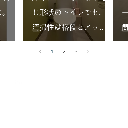
に。｜
じ形状のトイレでも、
清掃性は格段とアッ
プ。｜トイレ
1
2
3
IX
HOME
​トップ
ABOUT
会社案内
｜
店舗・アクセス
SERVICE
アメニックスの仕事
｜
こだわりと
WORKS
施工事例
｜
お客様の声
｜
スタイル
お知らせ一覧
｜
イベント一覧
TOPICS
ご相談・お問い合わせ
｜
資料請求
CONTACT