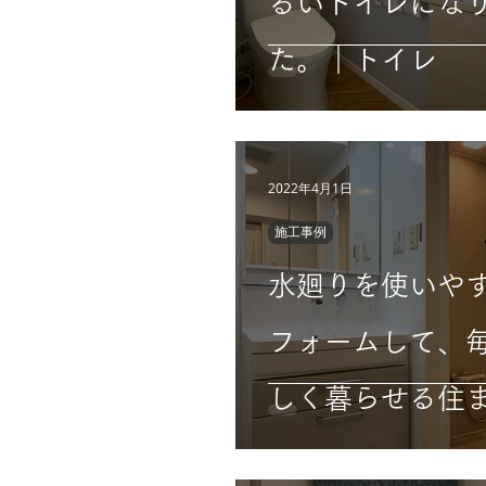
るいトイレにな
た。｜トイレ
2022年4月1日
施工事例
水廻りを使いや
フォームして、
しく暮らせる住
｜マンション