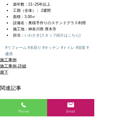
築年数：21~25年以上  
工期（全体）： 2週間  
面積：3.00㎡  
設備名：奥様手作りのステンドグラス利用  
施工地：神奈川県 厚木市  
担当：
いわさき
(スタッフ紹介はこちら)
#リフォーム
#水回り
#キッチン
#トイレ
#浴室
#
建具
施工事例
施工事例-詳細
廊下
関連記事
Phone
Email