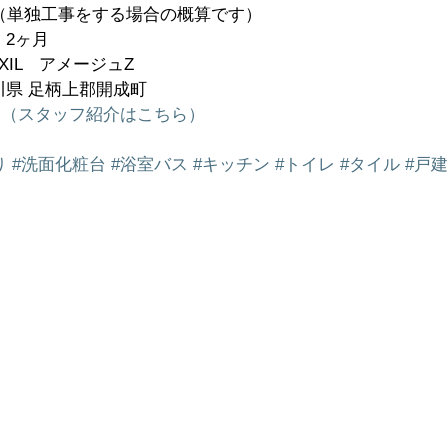
円（単独工事をする場合の概算です）  
2ヶ月  
IL　アメージュZ  
県 足柄上郡開成町  
き（スタッフ紹介はこちら）
り
#洗面化粧台
#浴室バス
#キッチン
#トイレ
#タイル
#戸