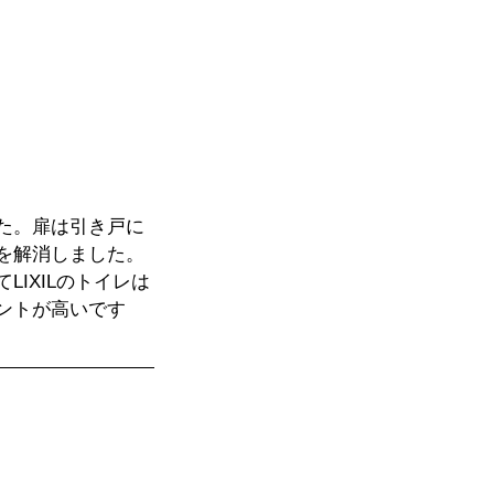
た。扉は引き戸に
を解消しました。
IXILのトイレは
ントが高いです