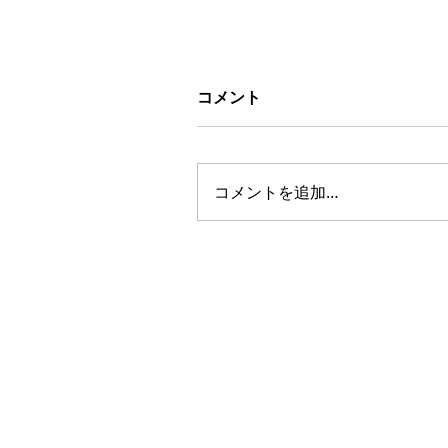
コメント
コメントを追加…
洗面台をオープンにして、
を減らし移動が楽なバリア
リーに。｜リフォームの施
AMENIX GROUP
事例｜洗面化粧台
KANAGAWA AMEN
神奈川アメニックス株式会社
Tel：0120-548-109(代表)