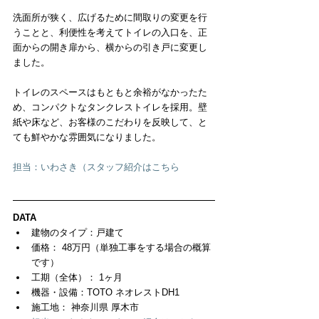
洗面所が狭く、広げるために間取りの変更を行
うことと、利便性を考えてトイレの入口を、正
面からの開き扉から、横からの引き戸に変更し
ました。
トイレのスペースはもともと余裕がなかったた
め、コンパクトなタンクレストイレを採用。壁
紙や床など、お客様のこだわりを反映して、と
ても鮮やかな雰囲気になりました。
担当：いわさき（スタッフ紹介はこちら
DATA
建物のタイプ：戸建て  
価格： 48万円（単独工事をする場合の概算
です）  
工期（全体）： 1ヶ月  
機器・設備：TOTO ネオレストDH1  
施工地： 神奈川県 厚木市  