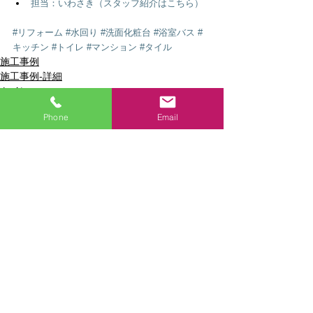
担当：いわさき（スタッフ紹介はこちら）
#リフォーム
#水回り
#洗面化粧台
#浴室バス
#
キッチン
#トイレ
#マンション
#タイル
施工事例
施工事例-詳細
トイレ
Phone
Email
関連記事