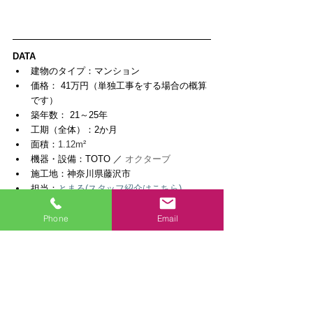
DATA
建物のタイプ：マンション
価格： 41万円（単独工事をする場合の概算
です）  
築年数： 21～25年  
工期（全体）：2か月
面積：
1.12m²
機器・設備：
TOTO ／ 
オクターブ 
施工地：神奈川県藤沢市
担当：
とまる(スタッフ紹介はこちら)
#リフォーム
#水回り
#洗面化粧台
#マンション
施工事例
Phone
Email
洗面所
関連記事