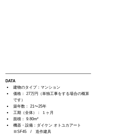
DATA
建物のタイプ：マンション  
価格： 27万円（単独工事をする場合の概算
です）  
築年数： 21〜25年  
工期（全体）： １ヶ月  
面積： 9.80m²  
機器・設備：ダイケン オトユカアート
ⅢSF45　/　造作建具  