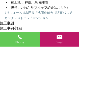
施工地： 神奈川県 綾瀬市  
担当：いわさき(スタッフ紹介はこちら) 
#リフォーム
#水回り
#洗面化粧台
#浴室バス
#
キッチン
#トイレ
#マンション
施工事例
施工事例-詳細
リビング・ダイニング
Phone
Email
関連記事