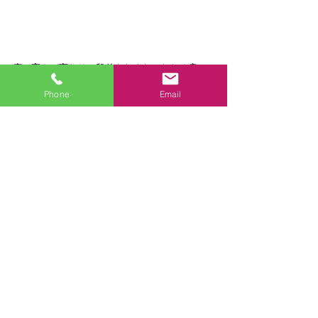
床の高さが変わり、段差もなくなったため扉は
新しく作りました。
Phone
Email
DATA
建物のタイプ：マンション  
価格： 5万円（単独工事をする場合の概算で
す）  
築年数： 26〜30年  
工期（全体）： １ヶ月  
面積： 2.60m²  
施工地： 神奈川県 横浜市港北区  
担当：いわさき(スタッフ紹介はこちら) 
#リフォーム
#水回り
#洗面化粧台
#浴室バス
#
キッチン
#トイレ
#マンション
施工事例-詳細
廊下
施工事例