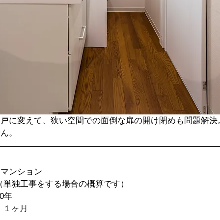
き戸に変えて、狭い空間での面倒な扉の開け閉めも問題解決
せん。
マンション  
円（単独工事をする場合の概算です）  
年  
１ヶ月  