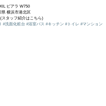
L ピアラ W750  
県 横浜市港北区  
(スタッフ紹介はこちら) 
り
#洗面化粧台
#浴室バス
#キッチン
#トイレ
#マンション