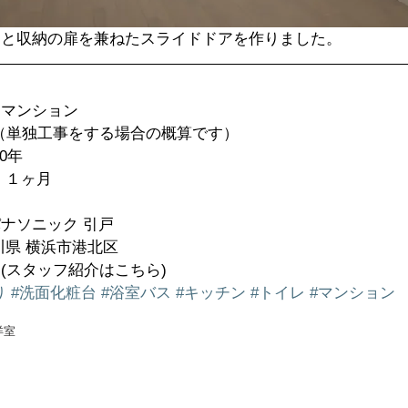
口と収納の扉を兼ねたスライドドアを作りました。
マンション  
円（単独工事をする場合の概算です）  
年  
１ヶ月  
ナソニック 引戸  
県 横浜市港北区  
(スタッフ紹介はこちら) 
り
#洗面化粧台
#浴室バス
#キッチン
#トイレ
#マンション
洋室