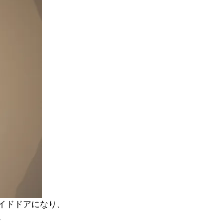
イドドアになり、
。