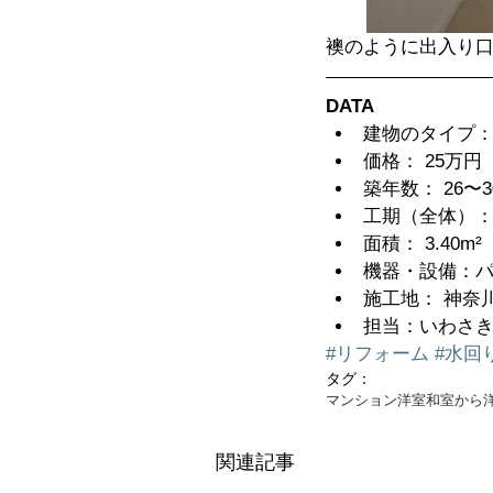
襖のように出入り
DATA
建物のタイプ：
価格： 25万
築年数： 26〜30
工期（全体）： 
面積： 3.40m²  
機器・設備：パ
施工地： 神奈川
担当：いわさき
#リフォーム
#水回
タグ：
マンション
洋室
和室から
関連記事