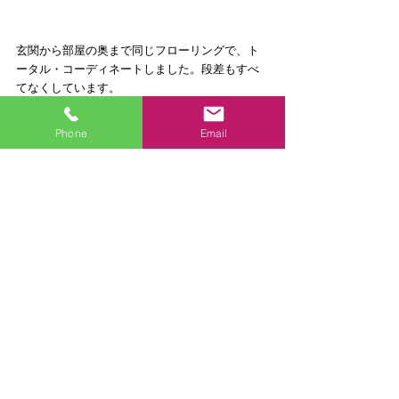
玄関から部屋の奥まで同じフローリングで、ト
ータル・コーディネートしました。段差もすべ
てなくしています。
DATA
Phone
Email
建物のタイプ：マンション  
価格： 197万円（単独工事をする場合の概
算です）  
築年数： 26〜30年  
工期（全体）： １ヶ月  
面積： 21.00m²  
機器・設備：ダイケン ミセル W2300　/　
パナソニック床材 ウッディ40耐熱  
施工地： 神奈川県 横浜市港北区  
担当：いわさき(スタッフ紹介はこちら) 
#リフォーム
#水回り
#洗面化粧台
#浴室バス
#
キッチン
#トイレ
#マンション
施工事例
施工事例-詳細