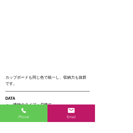
カップボードも同じ色で統一し、収納力も抜群
です。
DATA
建物のタイプ：戸建て  
価格： 258万円（単独工事をする場合の概
Phone
Email
算です）  
工期（全体）： 1ヶ月  
設備：トクラス（旧ヤマハリビングテッ