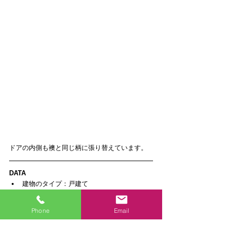
ドアの内側も襖と同じ柄に張り替えています。
DATA
建物のタイプ：戸建て  
価格： 26万円（単独工事をする場合の概算
です）  
Phone
Email
築年数：6〜10年以上  
工期（全体）： 2週間  