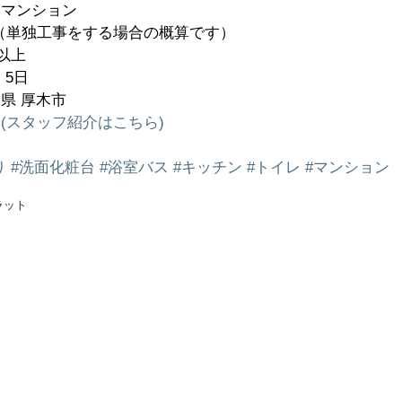
マンション  
円（単独工事をする場合の概算です）  
上  
5日  
 厚木市  
(スタッフ紹介はこちら)
り
#洗面化粧台
#浴室バス
#キッチン
#トイレ
#マンション
ラット