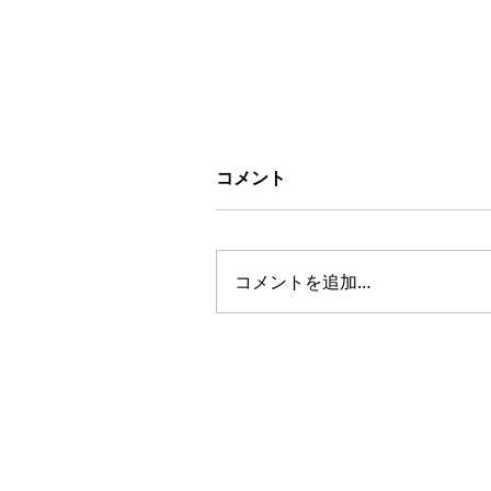
コメント
コメントを追加…
間取りを変えて、収納たっ
りのウォークインクローゼ
トへ ｜洋室
AMENIX GROUP
KANAGAWA AMEN
神奈川アメニックス株式会社