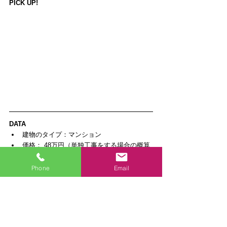
PICK UP!
DATA
建物のタイプ：マンション  
価格： 48万円（単独工事をする場合の概算
です）  
築年数：26~30年  
Phone
Email
工期（全体）： 2ヶ月  
機器・設備：Panasonic シーライン  
施工地：神奈川県 相模原市南区  
担当：
いわさき(スタッフ紹介はこちら)