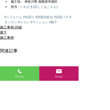
施工地： 神奈川県 相模原市南区  
担当：
いわさき(詳しくはこちら)
#リフォーム
#水回り
#洗面化粧台
#浴室バス
#
キッチン
#トイレ
#マンション
#廊下
施工事例-詳細
廊下
施工事例
関連記事
Phone
Email