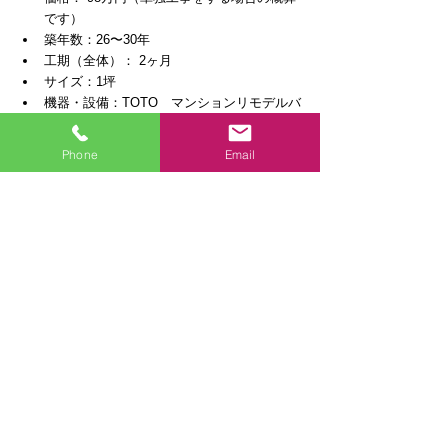
です）  
築年数：26〜30年  
工期（全体）： 2ヶ月  
サイズ：1坪  
機器・設備：TOTO　マンションリモデルバ
スルーム  
施工地：神奈川県 相模原市南区  
Phone
Email
担当：
いわさき(スタッフ紹介はこちら)
#リフォーム
#水回り
#洗面化粧台
#浴室バス
#
キッチン
#トイレ
#マンション
#タイル
施工事例-詳細
施工事例
バスルーム
関連記事