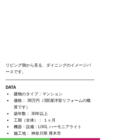
リビング側から見る、ダイニングのイメージパ
ースです。
DATA
建物のタイプ：マンション  
価格： 38万円（3部屋洋室リフォームの概
算です）  
築年数： 30年以上  
工期（全体）： １ヶ月  
機器・設備：LIXIL ハーモニアライト  
施工地： 神奈川県 厚木市  
担当：
いわさき(スタッフ紹介はこちら)