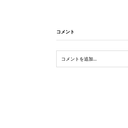
コメント
コメントを追加…
間取りを変えて、収納たっ
りのウォークインクローゼ
トへ ｜洋室
AMENIX GROUP
KANAGAWA AMEN
神奈川アメニックス株式会社
Tel：0120-548-109(代表)