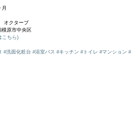
ヶ月
O　オクターブ
相模原市中央区
はこちら)
り
#洗面化粧台
#浴室バス
#キッチン
#トイレ
#マンション