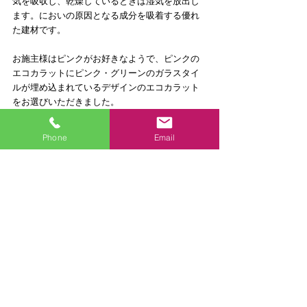
気を吸収し、乾燥しているときは湿気を放出し
ます。においの原因となる成分を吸着する優れ
た建材です。
お施主様はピンクがお好きなようで、ピンクの
エコカラットにピンク・グリーンのガラスタイ
ルが埋め込まれているデザインのエコカラット
をお選びいただきました。
DATA
Phone
Email
建物のタイプ：マンション
価格： 30万円（単独工事をする場合の概算で
す）
築年数： 26〜30年
工期（全体）： １ヶ月
面積： 1.20m²
その他採用機器・設備：TOTO ﾋﾟｭｱﾚｽﾄEX＋ｱﾌﾟ
ﾘｺｯﾄF1A　/　エコカラット
施工地： 神奈川県 秦野市
担当：Iwasaki、Kon