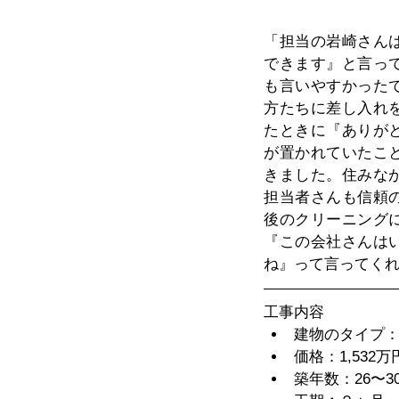
「担当の岩崎さん
できます』と言っ
も言いやすかった
方たちに差し入れ
たときに『ありが
が置かれていたこ
きました。住みな
担当者さんも信頼
後のクリーニング
『この会社さんは
ね』って言ってく
工事内容​ 
建物のタイプ：
価格：1,532万円
築年数：26〜30