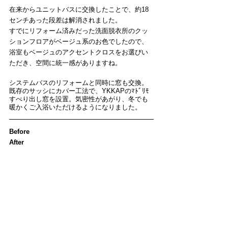
在来からユニットバスに交換したことで、約18
センチあった段差は解消されました。
すでにリフォーム済みだった洗面脱衣所のクッ
ションフロアがベージュ系のお色でしたので、
浴室もベージュのアクセントクロスをお選びい
ただき、空間に統一感がありますね。
システムバスのリフォームと同時に窓も交換。
既存のサッシにカバー工法で、YKKAPのﾏﾄﾞﾘﾓ
すべり出し窓を設置。気密性があがり、冬でも
暖かくご入浴いただけるようになりました。
Before　　　　　　　　　　　　　　　　　　
After　