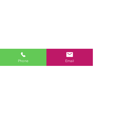
Phone
Email
DATA
建物タイプ：戸建て
価格： 166万円（単独工事をする場合の概
算です）  
築年数： 不明 
工期（全体）：5日間
機器・設備：タカラスタンダード/伸びの美
浴室