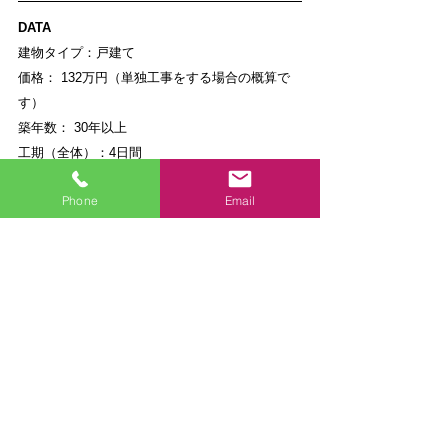
DATA
建物タイプ：戸建て  
価格： 132万円（単独工事をする場合の概算で
す）  
築年数： 30年以上 
工期（全体）：4日間
設備機器：タカラスタンダード/レラージュ
Phone
Email
施工地： 神奈川県 厚木市
担当：
さるわたり(スタッフ紹介はこちら)
施工事例
施工事例-詳細
バスルーム
関連記事