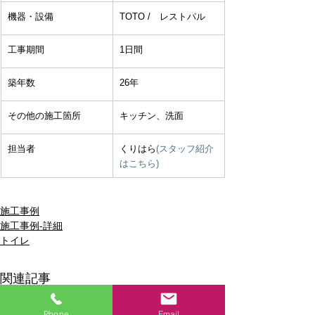
機器・設備
​TOTO /　レストパル
工事期間
1日間
築年数
26年
​その他の施工箇所
キッチン、洗面
担当者
くりはら
(スタッフ紹介
はこちら)
施工事例
施工事例-詳細
トイレ
関連記事
Phone
Email