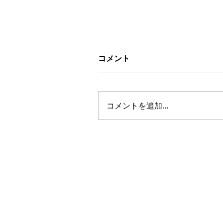
コメント
コメントを追加…
間取りを変えて、収納たっ
りのウォークインクローゼ
トへ ｜洋室
AMENIX GROUP
KANAGAWA AMEN
神奈川アメニックス株式会社
Tel：0120-548-109(代表)