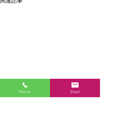
関連記事
Phone
Email
コメント
コメントを追加…
「住宅省エネ2026キャン
【お知らせ】202