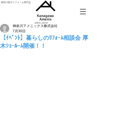
神奈川県のリフォーム専門店
Kanagawa
Amenix​
AMENIX GROUP
神奈川アメニックス株式会社
7月30日
【ｲﾍﾞﾝﾄ】暮らしのﾘﾌｫｰﾑ相談会 厚
木ｼｮｰﾙｰﾑ開催！！