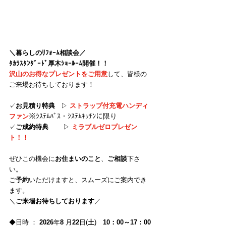
＼暮らしのﾘﾌｫｰﾑ相談会／
ﾀｶﾗｽﾀﾝﾀﾞｰﾄﾞ厚木ｼｮｰﾙｰﾑ開催！！
沢山のお得なプレゼントをご用意
して、皆様の
ご来場お待ちしております！
✓
お見積り特典 
  ▷
ストラップ付充電ハンディ
※ｼｽﾃﾑﾊﾞｽ・ｼｽﾃﾑｷｯﾁﾝに限り
ファン
✓
ご成約特典 
▷
ミラブルゼロプレゼン
ト！！
ぜひこの機会に
お住まいのこと
、
ご相談
下さ
い。
ご
予約
いただけますと、スムーズにご案内でき
ます。
＼
ご来場お待ちしております
／
◆日時 ：
 2026
年
8 
月
22
日(
土
)　
10：00～17：00