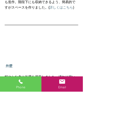
も造作。階段下にも収納できるよう、簡易的で
すがスペースを作りました。(
詳しくはこちら
)
外壁
鮮やかな色に外壁を塗装しました。汚れに強い
塗料を採用して、２トーンカラーに仕上げてい
Phone
Email
ます。エアコンのダクトやうっそうとした樹木
など、見栄えをよくするための細かな工事も行
っています。(
詳しくはこちら
)