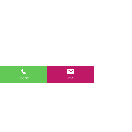
【厚木店移転の
Phone
Email
コメント
コメントを追加…
「住宅省エネ2026キャン
ペーン」はじまります！