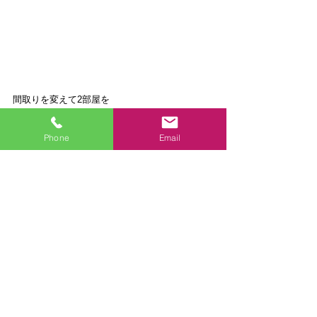
間取りを変えて2部屋を
広々使える、明るい子供部屋
Phone
Email
「2階は子供が広々と遊べる空間にしたい。中央
の部屋を寝室にしたいが、陽が入らないので窓
側の部屋との壁を壊したい。その上で、将来的
に分けて使えるように、仕切れるようにした
い」とお客様。
2階は和室と洋室の間の壁を繋げて、広々使える
ように。より広く使えるように、Ｌ字型に壁を
無くして、単に２部屋をつなげたようにはせ
ず、人の行き来にパターンの幅を持たせまし
た。