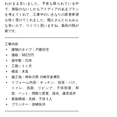
わがまま言いました。予算も限られている中
で、無駄のないしかもアイディアのあるプラン
を考えてくれて、工事中のいきなりの変更希望
も快く受けてくれました。職人さんたちもみん
な良い人で、つくづく思いますね、最高の我が
家です。
工事内容​ 
建物のタイプ：戸建住宅  
価格：582万円  
築年数：21年  
工期
：
１ヶ月  
構造：木造  
施工地：神奈川県 川崎市多摩区  
リフォーム内容：キッチン、浴室・バス、
トイレ、洗面、リビング、子供部屋、和
室、ペット、間取り変更、採光、建具造作  
家族構成：夫婦、子供３人  
プランナー：岩崎拓洋 