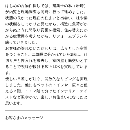
はじめの古物件探しでは、建築士の私（岩崎）
が内覧と現地調査も同時に行って進めました。
状態の良かった現在の住まいと出会い、柱や梁
の状態をしっかりと見ながら、構造に負荷がか
からぬように間取り変更を模索。住み替えにか
かる総費用を考えながら、リフォームプランを
練っていきました。
お客様の譲れないこだわりは、広々とした空間
をつくること。二部屋に分かれていた1階は、仕
切り戸と押入れを撤去し、室内壁も筋交いとす
ることで視線が抜ける広々LDKを実現していま
す。
優しい日差しが注ぐ、開放的なリビングを実現
しました。他にもペットのトイレや、広々と使
える２階、１・２階で分けたインテリア・テイ
ストなど賑やかで、楽しいお住まいになったと
思います。
お客さまのメッセージ​