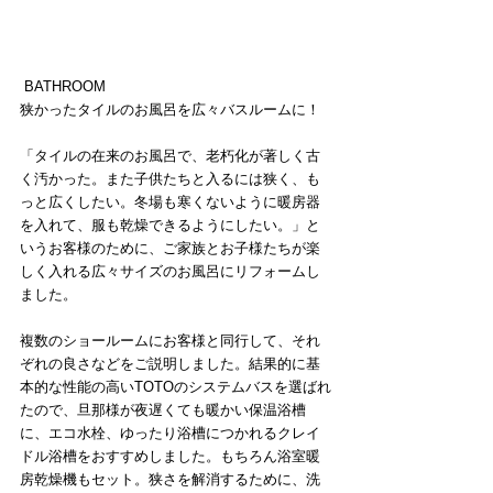
 BATHROOM
狭かったタイルのお風呂を広々バスルームに！
「タイルの在来のお風呂で、老朽化が著しく古
く汚かった。また子供たちと入るには狭く、も
っと広くしたい。冬場も寒くないように暖房器
を入れて、服も乾燥できるようにしたい。」と
いうお客様のために、ご家族とお子様たちが楽
しく入れる広々サイズのお風呂にリフォームし
ました。
複数のショールームにお客様と同行して、それ
ぞれの良さなどをご説明しました。結果的に基
本的な性能の高いTOTOのシステムバスを選ばれ
たので、旦那様が夜遅くても暖かい保温浴槽
に、エコ水栓、ゆったり浴槽につかれるクレイ
ドル浴槽をおすすめしました。もちろん浴室暖
房乾燥機もセット。狭さを解消するために、洗