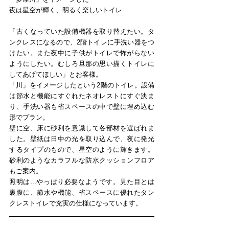
夜は星空が輝く、明るく楽しいトイレ
「古くなっていた設備機器を取り替えたい。タ
ンクレスになるので、2階トイレに手洗い器をつ
けたい。また夜中に子供がトイレで怖がらない
ようにしたい。むしろ旦那の思い描くトイレに
してあげてほしい」とお客様。
「川」をイメージしたという2階のトイレ。設備
は節水と機能にすぐれたネオレストにすぐ決ま
り、手洗い器も省スペースの中で壁に埋め込む
形でプラン。
壁に空、床に砂利を意識して各部材を選ばれま
した。壁紙は日中の光を取り込んで、夜に発光
するタイプのもので、星空のように輝きます。
砂利のようなカラフルな防水クッションフロア
もご案内。
照明は...やっぱり必要なようです。見た目とは
裏腹に、節水や機能、省スペースに優れたタン
クレストイレで充実の仕様になっています。