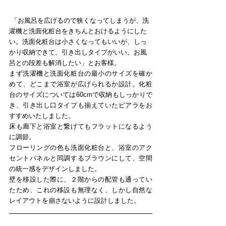
 「お風呂を広げるので狭くなってしまうが、洗
濯機と洗面化粧台をきちんとおけるようにした
い。洗面化粧台は小さくなってもいいが、しっ
かり収納できて、引き出しタイプがいい。お風
呂との段差も解消したい」とお客様。
まず洗濯機と洗面化粧台の最小のサイズを確か
めて、どこまで浴室が広げられるか設計。化粧
台のサイズについては60cmで収納もしっかりで
き、引き出し口タイプも揃えていたピアラをお
すすめいたしました。
床も廊下と浴室と繋げてもフラットになるよう
に調節。
フローリングの色も洗面化粧台と、浴室のアク
セントパネルと同調するブラウンにして、空間
の統一感をデザインしました。
壁を移設した際に、２階からの配管も通ってい
たため、これの移設も無理なく、しかし自然な
レイアウトを崩さないように設計しました。