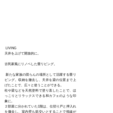
 LIVING
天井を上げて開放的に。
古民家風にリノベした畳リビング。
 新たな家族の団らんの場所として活躍する畳リ
ビング。収納を撤去し、天井を梁の位置まで上
げたことで、広々と使うことができる。
柱や梁などを天然塗料で塗り直したことで、ほ
っこりとリラックスできる和カフェのような印
象に。
２部屋に分かれていた1階は、仕切り戸と押入れ
を撤去し、室内壁も筋交いとすることで視線が