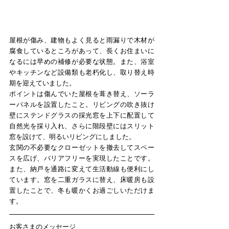
屋根が傷み、建物もよく見ると雨漏りで木材が
腐食しているところがあって、長くお住まいに
なるには早めの補修が必要な状態。また、浴室
やキッチンなど設備類も老朽化し、取り替え時
期を迎えていました。
ポイントは傷んでいた屋根を葺き替え、ソーラ
ーパネルを設置したこと。リビングの吹き抜け
壁にステンドグラスの採光窓を上下に配置して
自然光を採り入れ、さらに階段壁にはスリット
窓を設けて、明るいリビングにしました。
玄関の不必要なクローゼットを撤去してスペー
スを広げ、バリアフリーを実現したことです。
また、納戸を通路に変えて生活動線も便利にし
ています。窓を二重ガラスに替え、床暖房も設
置したことで、冬も暖かくお過ごしいただけま
す。
お客さまのメッセージ​