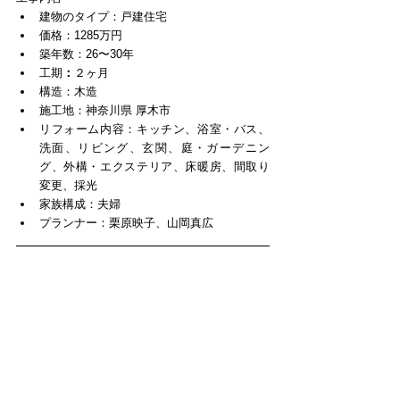
建物のタイプ：戸建住宅  
価格：1285万円  
築年数：26〜30年  
工期
：
２ヶ月  
構造：木造  
施工地：神奈川県 厚木市  
リフォーム内容：キッチン、浴室・バス、
洗面、リビング、玄関、庭・ガーデニン
グ、外構・エクステリア、床暖房、間取り
変更、採光  
家族構成：夫婦  
プランナー：栗原映子、山岡真広 