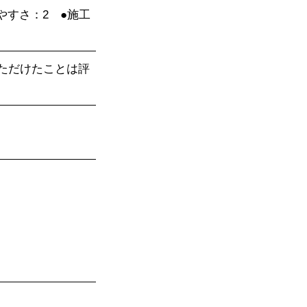
やすさ：2　●施工
ただけたことは評