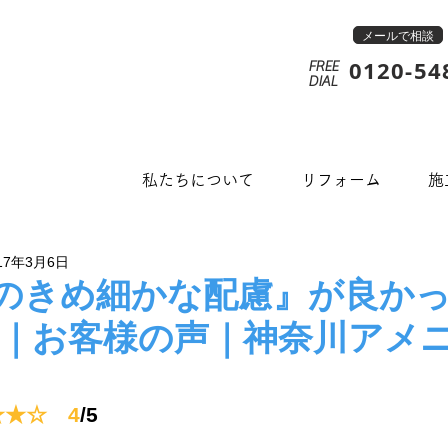
メールで相談
0120-54
FREE
​DIAL
私たちについて
リフォーム
施
17年3月6日
のきめ細かな配慮』が良かった
）｜お客様の声｜神奈川アメ
★★☆　4
/5