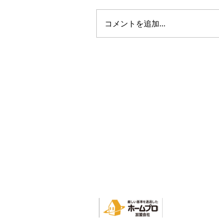
コメントを追加…
『満足のいく仕上がり』が
かった （50代/男性）｜お
様の声｜戸建住宅｜神奈川
AMENIX GROUP
厚木市
KANAGAWA AMEN
神奈川アメニックス株式会社
Tel：0120-548-109(代表)
Mail：info@amenix-a.co.jp
営業時間 9:00～17:30 定休日 日曜日