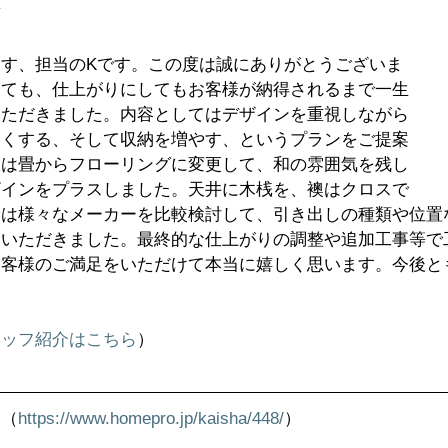
答
す、担当のKです。この度は誠にありがとうございま
しても、仕上がりにしてもお客様が納得されるまで一生
いただきました。内容としてはデザインを重視しながら
よくする、そして収納を増やす、というプランをご提案
室は畳からフローリングに変更して、和の雰囲気を残し
ザインをプラスしました。天井に木桟を、襖はクロスで
納は様々なメーカーを比較検討して、引き出しの種類や位置
ていただきました。最終的な仕上がりの調整や追加工事等で
お客様のご満足をいただけて本当に嬉しく思います。今後と
タッフ紹介はこちら
）
ロ（
https://www.homepro.jp/kaisha/448/
）