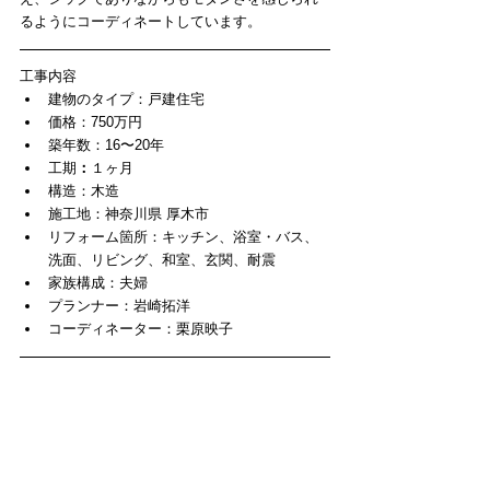
るようにコーディネートしています。
工事内容​ 
建物のタイプ：戸建住宅  
価格：750万円  
築年数：16〜20年  
工期
：
１ヶ月  
構造：木造  
施工地：神奈川県 厚木市  
リフォーム箇所：キッチン、浴室・バス、
洗面、リビング、和室、玄関、耐震  
家族構成：夫婦  
プランナー：岩崎拓洋  
コーディネーター：栗原映子 