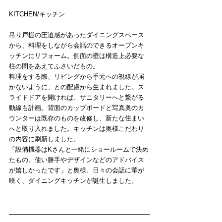
KITCHEN/キッチン
吊り戸棚の圧迫感があったダイニングスペース
から、料理をしながら会話のできるオープンキ
ッチンにリフォーム。側面の壁は構造上必要な
柱の間をあえてふさいだもの。
料理をする際、リビングから手元への視線が届
かないように、との配慮から生まれました。ス
ライドドアを開ければ、サニタリーへと繋がる
動線も計画。背面のカップボードと写真奥のカ
ウンターは既存のものを改修し、新たな住まい
へと取り入れました。キッチンは奥様こだわり
の内容に刷新しました。
「設備機器はKさんと一緒にショールームで決め
たもの。使い勝手やデザインなどのアドバイス
が嬉しかったです」と奥様。日々の会話に華が
咲く、ダイニングキッチンが誕生しました。