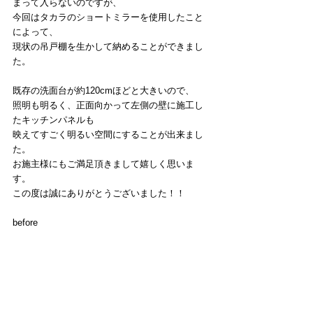
まって入らないのですが、
今回はタカラのショートミラーを使用したこと
によって、
現状の吊戸棚を生かして納めることができまし
た。
既存の洗面台が約120cmほどと大きいので、
照明も明るく、正面向かって左側の壁に施工し
たキッチンパネルも
映えてすごく明るい空間にすることが出来まし
た。
お施主様にもご満足頂きまして嬉しく思いま
す。
この度は誠にありがとうございました！！
before