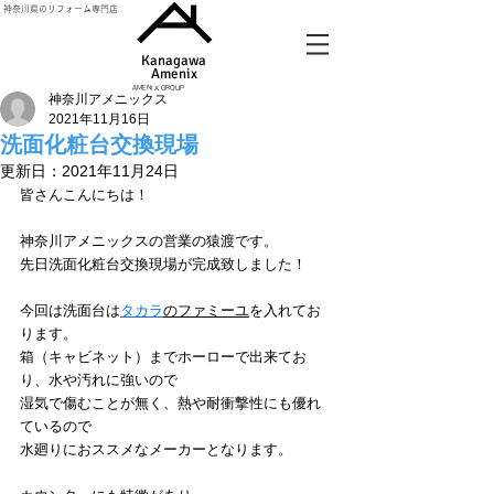
神奈川県のリフォーム専門店
Kanagawa
Amenix​
AMENIX GROUP
神奈川アメニックス
2021年11月16日
洗面化粧台交換現場
更新日：
2021年11月24日
皆さんこんにちは！
神奈川アメニックスの営業の猿渡です。
先日洗面化粧台交換現場が完成致しました！
今回は洗面台は
タカラ
のファミーユ
を入れてお
ります。
箱（キャビネット）までホーローで出来てお
り、水や汚れに強いので
湿気で傷むことが無く、熱や耐衝撃性にも優れ
ているので
水廻りにおススメなメーカーとなります。