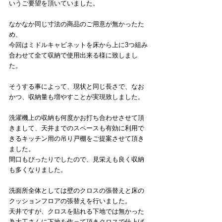
いうご要望を頂いていました。
なかなか同じ寸法の商品のご用意が無かったた
め、
今回はミドルキャビネットを床から上に3つ組み
合わせて全て収納で使用出来る様に致しまし
た。
そうする事によって、現状と同じ長さで、なお
かつ、収納量も増やすことが実現致しました。
洗濯機上の収納も何度かお打ち合わせさせて頂
きまして、天井までのスペースも有効に利用で
きるキッチン用の吊り戸棚をご提案させて頂き
ました。
間口もぴったりでしたので、見栄えも良く収納
も多くなりました。
洗面所全体としては壁のクロスの張替えと床の
クッションフロアの張替えを行いました。
天井ですが、クロスを貼れる下地では無かった
為大工さんに下地を作って頂きクロスで仕上げ