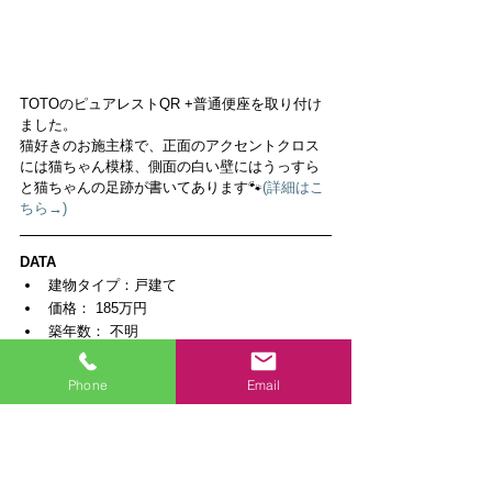
TOTOのピュアレストQR +普通便座を取り付け
ました。
猫好きのお施主様で、正面のアクセントクロス
には猫ちゃん模様、側面の白い壁にはうっすら
と猫ちゃんの足跡が書いてあります🐾
(詳細はこ
ちら→) 
DATA
建物タイプ：戸建て
価格： 185万円
築年数： 不明
工期（全体）：1週間
施工地： 神奈川県 厚木市
Phone
Email
担当：
くりはら(スタッフ紹介はこちら)
施工事例
関連記事