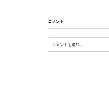
～今おススメのユニットバ
コメント
のご紹介～
皆さんこんにちは！ 神奈川ア
ニックスの営業の猿渡です。 
コメントを追加…
日はおススメのお風呂のご紹介
致します。 TOTOの『シンラ』
す！！ おススメの特徴をご紹
いたします。 ①ファーストク
ス浴槽 全タイプに標準で搭載
AMENIX GROUP
れております。...
KANAGAWA AMEN
神奈川アメニックス株式会社
Tel：0120-548-109(代表)
Mail：info@amenix-a.co.jp