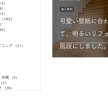
13）
13件の記事
06）
206件の記事
施工事例
13）
13件の記事
（183）
183件の記事
可愛い壁紙に合
5）
35件の記事
36）
36件の記事
て、明るいリフ
33件の記事
36件の記事
イニング
（21）
21件の記事
階段にしました
0件の記事
5件の記事
フォームの施工
件の記事
3件の記事
階段
5件の記事
・外構
（6）
6件の記事
（2）
2件の記事
グ
（36）
36件の記事
AMENIX GROUP
KANAGAWA AMEN