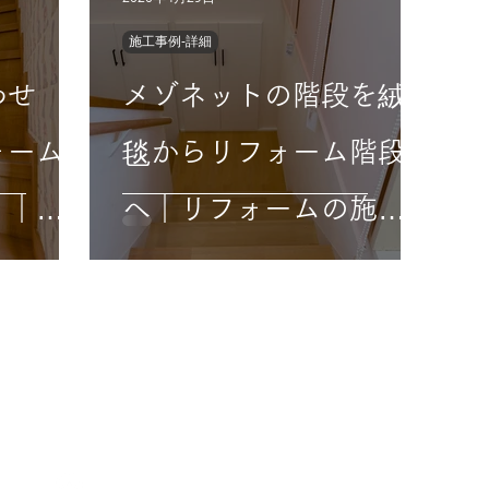
施工事例-詳細
わせ
メゾネットの階段を絨
ォーム
毯からリフォーム階段
。｜リ
へ｜リフォームの施工
事例｜
事例｜階段
IX
HOME
​トップ