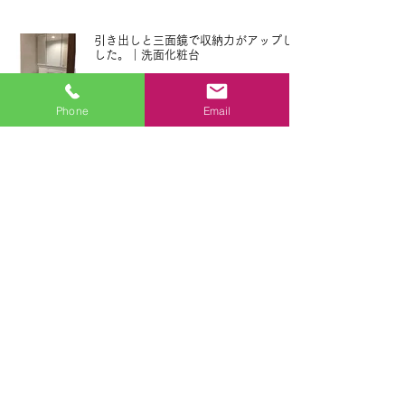
引き出しと三面鏡で収納力がアップしま
した。｜洗面化粧台
2021年1月13日
Phone
Email
造作洗面台で、自由度の高いこだわりの
空間になりました。｜リフォームの施工
事例｜洗面化粧台
2021年1月8日
ご要望を詰め込んだ、ワイド1200mm
の広々洗面台へ交換しました。｜リフォ
ームの施工事例｜洗面化粧台
2020年10月1日
1
/
2