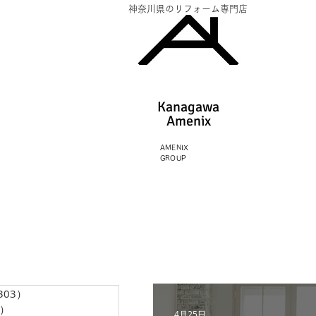
神奈川県のリフォーム専門店
Kanagawa
Amenix​
AMENIX
GROUP
303）
303件の記事
3）
13件の記事
4月25日