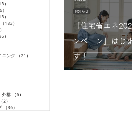
13）
13件の記事
06）
206件の記事
お知らせ
13）
13件の記事
（183）
183件の記事
「住宅省エネ202
5）
35件の記事
36）
36件の記事
ンペーン」はじ
33件の記事
36件の記事
イニング
（21）
21件の記事
す！
0件の記事
5件の記事
件の記事
3件の記事
5件の記事
・外構
（6）
6件の記事
（2）
2件の記事
グ
（36）
36件の記事
AMENIX GROUP
KANAGAWA AMEN