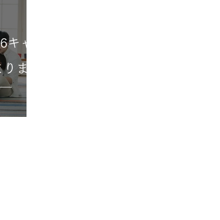
6キャ
まりま
IX
HOME
​トップ