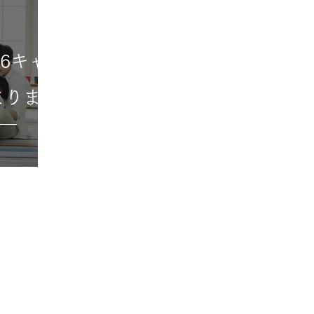
6キャ
まりま
IX
HOME
​トップ