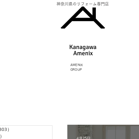
神奈川県のリフォーム専門店
Kanagawa
Amenix​
AMENIX
GROUP
303）
303件の記事
3）
13件の記事
4月25日