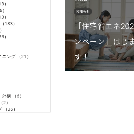
13）
13件の記事
06）
206件の記事
お知らせ
13）
13件の記事
（183）
183件の記事
「住宅省エネ202
5）
35件の記事
36）
36件の記事
ンペーン」はじ
33件の記事
36件の記事
イニング
（21）
21件の記事
す！
0件の記事
5件の記事
件の記事
3件の記事
5件の記事
・外構
（6）
6件の記事
（2）
2件の記事
グ
（36）
36件の記事
AMENIX GROUP
KANAGAWA AMEN